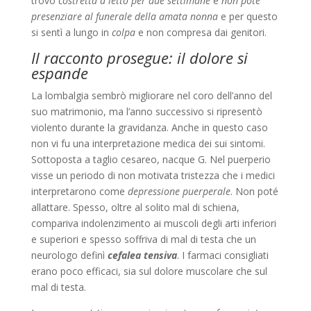
trovò
costretta a letto per due settimane
e
non poté
presenziare al funerale della amata nonna
e per questo
si sentì a lungo in
colpa
e non compresa dai genitori.
Il racconto prosegue: il dolore si
espande
La lombalgia sembrò migliorare nel coro dell’anno del
suo matrimonio, ma l’anno successivo si ripresentò
violento durante la gravidanza. Anche in questo caso
non vi fu una interpretazione medica dei sui sintomi.
Sottoposta a taglio cesareo, nacque G. Nel puerperio
visse un periodo di non motivata tristezza che i medici
interpretarono come
depressione puerperale
. Non poté
allattare. Spesso, oltre al solito mal di schiena,
compariva indolenzimento ai muscoli degli arti inferiori
e superiori e spesso soffriva di mal di testa che un
neurologo definì
cefalea tensiva
. I farmaci consigliati
erano poco efficaci, sia sul dolore muscolare che sul
mal di testa.