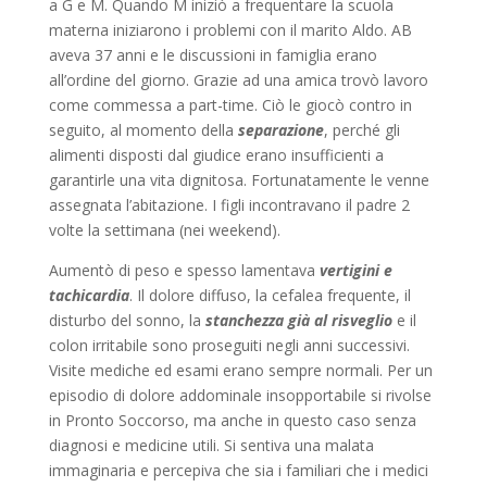
a G e M. Quando M iniziò a frequentare la scuola
materna iniziarono i problemi con il marito Aldo. AB
aveva 37 anni e le discussioni in famiglia erano
all’ordine del giorno. Grazie ad una amica trovò lavoro
come commessa a part-time. Ciò le giocò contro in
seguito, al momento della
separazione
, perché gli
alimenti disposti dal giudice erano insufficienti a
garantirle una vita dignitosa. Fortunatamente le venne
assegnata l’abitazione. I figli incontravano il padre 2
volte la settimana (nei weekend).
Aumentò di peso e spesso lamentava
vertigini e
tachicardia
. Il dolore diffuso, la cefalea frequente, il
disturbo del sonno, la
stanchezza
già al risveglio
e il
colon irritabile sono proseguiti negli anni successivi.
Visite mediche ed esami erano sempre normali. Per un
episodio di dolore addominale insopportabile si rivolse
in Pronto Soccorso, ma anche in questo caso senza
diagnosi e medicine utili. Si sentiva una malata
immaginaria e percepiva che sia i familiari che i medici