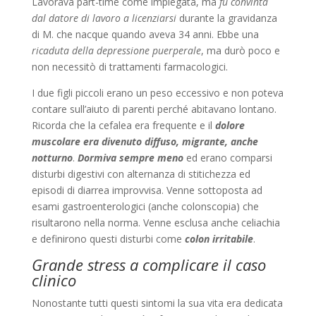
Lavorava part-time come impiegata, ma
fu convinta
dal datore di lavoro a licenziarsi
durante la gravidanza
di M. che nacque quando aveva 34 anni. Ebbe una
ricaduta della depressione puerperale
, ma durò poco e
non necessitò di trattamenti farmacologici.
I due figli piccoli erano un peso eccessivo e non poteva
contare sull’aiuto di parenti perché abitavano lontano.
Ricorda che la cefalea era frequente e il
dolore
muscolare era divenuto diffuso, migrante, anche
notturno
.
Dormiva sempre meno
ed erano comparsi
disturbi digestivi con alternanza di stitichezza ed
episodi di diarrea improvvisa. Venne sottoposta ad
esami gastroenterologici (anche colonscopia) che
risultarono nella norma. Venne esclusa anche celiachia
e definirono questi disturbi come
colon irritabile
.
Grande stress a complicare il caso
clinico
Nonostante tutti questi sintomi la sua vita era dedicata