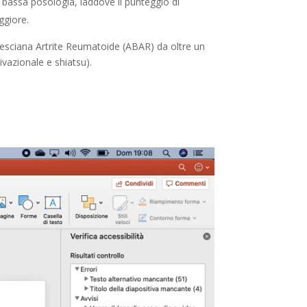
 bassa posologia, laddove il punteggio di
ggiore.
e Bresciana Artrite Reumatoide (ABAR) da oltre un
ivazionale e shiatsu).