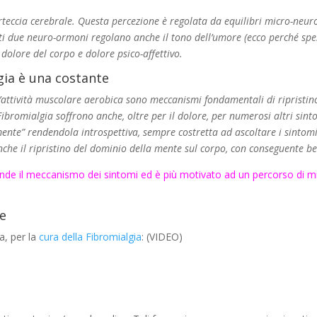
 corteccia cerebrale. Questa percezione è regolata da equilibri micro-neu
i due neuro-ormoni regolano anche il tono dell’umore (ecco perché spe
 dolore del corpo e dolore psico-affettivo.
lgia è una costante
e l’attività muscolare aerobica sono meccanismi fondamentali di ripristino
ibromialgia soffrono anche, oltre per il dolore, per numerosi altri sintom
 mente” rendendola introspettiva, sempre costretta ad ascoltare i sintomi
che il ripristino del dominio della mente sul corpo, con conseguente ben
rende il meccanismo dei sintomi ed è più motivato ad un percorso di
re
, per la
cura della Fibromialgia
: (VIDEO)
e