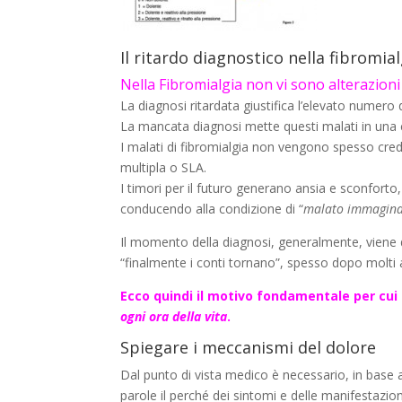
Il ritardo diagnostico nella fibromia
Nella Fibromialgia non vi sono alterazioni 
La diagnosi ritardata giustifica l’elevato numero d
La mancata diagnosi mette questi malati in una c
I malati di fibromialgia non vengono spesso cred
multipla o SLA.
I timori per il futuro generano ansia e sconfort
conducendo alla condizione di “
malato immagina
Il momento della diagnosi, generalmente, viene d
“finalmente i conti tornano”, spesso dopo molti a
Ecco quindi il motivo fondamentale per cui
ogni ora della vita
.
Spiegare i meccanismi del dolore
Dal punto di vista medico è necessario, in base a
parole il perché dei sintomi e delle manifestazioni