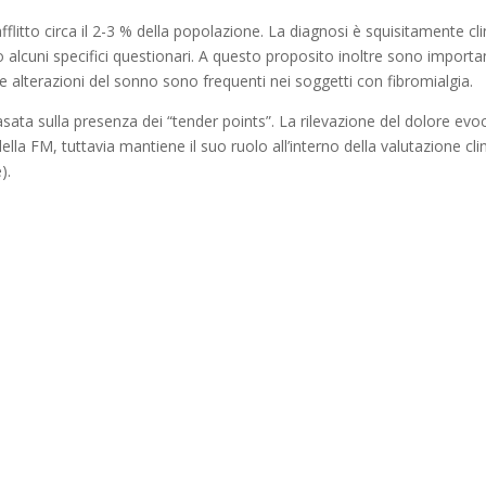
litto circa il 2-3 % della popolazione. La diagnosi è squisitamente clini
alcuni specifici questionari. A questo proposito inoltre sono important
 le alterazioni del sonno sono frequenti nei soggetti con fibromialgia.
ata sulla presenza dei “tender points”. La rilevazione del dolore evoca
della FM, tuttavia mantiene il suo ruolo all’interno della valutazione cli
).