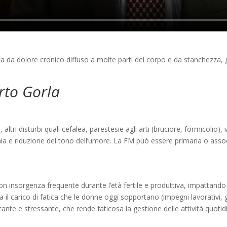
a da dolore cronico diffuso a molte parti del corpo e da stanchezza, g
erto Gorla
tri disturbi quali cefalea, parestesie agli arti (bruciore, formicolio), 
odinia e riduzione del tono dell’umore. La FM può essere primaria o ass
con insorgenza frequente durante l’età fertile e produttiva, impattando 
 il carico di fatica che le donne oggi sopportano (impegni lavorativi, ge
cante e stressante, che rende faticosa la gestione delle attività quotid
e