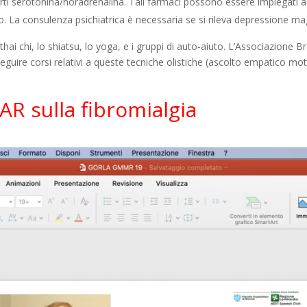
orti serotonina/noradrenalina. Tali farmaci possono essere impiegati a
. La consulenza psichiatrica è necessaria se si rileva depressione ma
l thai chi, lo shiatsu, lo yoga, e i gruppi di auto-aiuto. L’Associazion
 seguire corsi relativi a queste tecniche olistiche (ascolto empatico mot
AR sulla fibromialgia