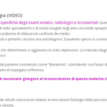
lgia
(VIDEO)
specifiche degli esami ematici, radiologici e strumentali.
Ques
i visite specialistiche e di esami eseguiti negli anni con inutile sperpero
ondizione di sfiducia nei confronti dei medici.
uti e pertanto cercano una autodiagnosi. Il paziente spesso si convinc
o, che determinano o aggravano lo stato depressivo. La mancata diagnos
rio
”.
al paziente considerato come “liberatorio”, coincidendo con l’inizio 
nni di inspiegata sofferenza.
 è necessario giungere al riconoscimento di questa malattia 
lle attuali conoscenze relative ai meccanismi fisiologici della percezio
 cliniche.