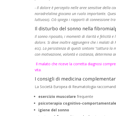
- Il dolore è percepito nelle aree sensitive della
noradrelalina giocano un ruolo importante. Quest
luttuoso). Ciò spiega i rapporti di connessione tra
Il disturbo del sonno nella fibromia
Il sonno
riposato, i momenti di ilarità e felicità 
dolore. Si deve inoltre aggiungere che i malati di F
ecc). La persistenza di questi sintomi “cattura la
con motivazione, volontà e costanza, determina an
Il malato che riceve la corretta diagnosi comp
vita.
I consigli di medicina complementa
La Società Europea di Reumatologia raccomanda
esercizio muscolare
frequente
psicoterapia cognitivo-comportamental
igiene del sonno